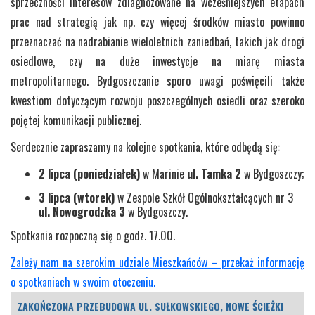
sprzeczności interesów zdiagnozowane na wcześniejszych etapach
prac nad strategią jak np. czy więcej środków miasto powinno
przeznaczać na nadrabianie wieloletnich zaniedbań, takich jak drogi
osiedlowe, czy na duże inwestycje na miarę miasta
metropolitarnego. Bydgoszczanie sporo uwagi poświęcili także
kwestiom dotyczącym rozwoju poszczególnych osiedli oraz szeroko
pojętej komunikacji publicznej.
Serdecznie zapraszamy na kolejne spotkania, które odbędą się:
2 lipca (poniedziałek)
w Marinie
ul. Tamka 2
w Bydgoszczy;
3 lipca (wtorek)
w Zespole Szkół Ogólnokształcących nr 3
ul. Nowogrodzka 3
w Bydgoszczy.
Spotkania rozpoczną się o godz. 17.00.
Zależy nam na szerokim udziale Mieszkańców – przekaż informację
o spotkaniach w swoim otoczeniu.
ZAKOŃCZONA PRZEBUDOWA UL. SUŁKOWSKIEGO, NOWE ŚCIEŻKI