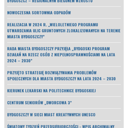
BYDGOSZCZ – REGIONALNYM BIEGUNEM WZROSTU
NOWOCZESNA SORTOWNIA ODPADÓW
REALIZACJA W 2024 R. „WIELOLETNIEGO PROGRAMU
UTWARDZANIA ULIC GRUNTOWYCH ZLOKALIZOWANYCH NA TERENIE
MIASTA BYDGOSZCZY”
RADA MIASTA BYDGOSZCZY PRZYJĘŁA „BYDGOSKI PROGRAM
DZIAŁAŃ NA RZECZ OSÓB Z NIEPEŁNOSPRAWNOŚCIAMI NA LATA
2024 – 2030”
PRZYJĘTO STRATEGIĘ ROZWIĄZYWANIA PROBLEMÓW
SPOŁECZNYCH DLA MIASTA BYDGOSZCZY NA LATA 2024 – 2030
KIERUNEK LEKARSKI NA POLITECHNICE BYDGOSKIEJ
CENTRUM SENIORÓW „DWORCOWA 3”
BYDGOSZCZY W SIECI MIAST KREATYWNYCH UNESCO
ŚWIATOWY TYDZIEŃ PRZEDSIĘBIORCZOŚCI - WPIS ARCHIWALNY