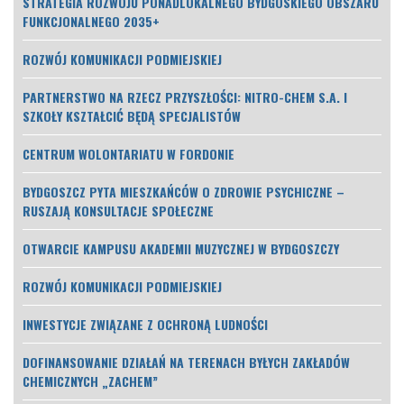
STRATEGIA ROZWOJU PONADLOKALNEGO BYDGOSKIEGO OBSZARU
FUNKCJONALNEGO 2035+
ROZWÓJ KOMUNIKACJI PODMIEJSKIEJ
PARTNERSTWO NA RZECZ PRZYSZŁOŚCI: NITRO-CHEM S.A. I
SZKOŁY KSZTAŁCIĆ BĘDĄ SPECJALISTÓW
CENTRUM WOLONTARIATU W FORDONIE
BYDGOSZCZ PYTA MIESZKAŃCÓW O ZDROWIE PSYCHICZNE –
RUSZAJĄ KONSULTACJE SPOŁECZNE
OTWARCIE KAMPUSU AKADEMII MUZYCZNEJ W BYDGOSZCZY
ROZWÓJ KOMUNIKACJI PODMIEJSKIEJ
INWESTYCJE ZWIĄZANE Z OCHRONĄ LUDNOŚCI
DOFINANSOWANIE DZIAŁAŃ NA TERENACH BYŁYCH ZAKŁADÓW
CHEMICZNYCH „ZACHEM”