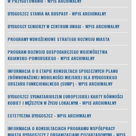
W PRZYGOTOWANIU - WPIS ARCHIWALNY
BYDGOSZCZ STAWIA NA BUSPASY - WPIS ARCHIWALNY
BYDGOSCY SENIORZY W CENTRUM UWAGI - WPIS ARCHIWALNY
PROGRAMY WDROŻENIOWE STRATEGII ROZWOJU MIASTA
PROGRAM ROZWOJU GOSPODARCZEGO WOJEWÓDZTWA
KUJAWSKO-POMORSKIEGO - WPIS ARCHIWALNY
INFORMACJA O II ETAPIE KONSULTACJI SPOŁECZNYCH PLANU
ZRÓWNOWAŻONEJ MOBILNOŚCI MIEJSKIEJ DLA BYDGOSKIEGO
OBSZARU FUNKCJONALNEGO (SUMP) - WPIS ARCHIWALNY
BYDGOSZCZ SYGNATARIUSZEM EUROPEJSKIEJ KARTY RÓWNOŚCI
KOBIET I MĘŻCZYZN W ŻYCIU LOKALNYM - WPIS ARCHIWALNY
ESTETYCZNA BYDGOSZCZ - WPIS ARCHIWALNY
INFORMACJA O KONSULTACJACH PROGRAMU WSPÓŁPRACY
MIASTA BYDGOSZCZY Z ORGANIZACJAMI POZARZĄDOWYMI - WPIS