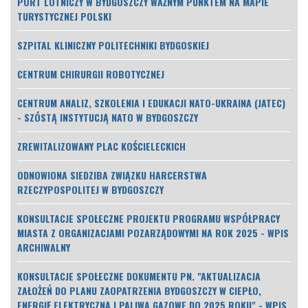
PORT LOTNICZY W BYDGOSZCZY WAŻNYM PUNKTEM NA MAPIE
TURYSTYCZNEJ POLSKI
SZPITAL KLINICZNY POLITECHNIKI BYDGOSKIEJ
CENTRUM CHIRURGII ROBOTYCZNEJ
CENTRUM ANALIZ, SZKOLENIA I EDUKACJI NATO-UKRAINA (JATEC)
- SZÓSTĄ INSTYTUCJĄ NATO W BYDGOSZCZY
ZREWITALIZOWANY PLAC KOŚCIELECKICH
ODNOWIONA SIEDZIBA ZWIĄZKU HARCERSTWA
RZECZYPOSPOLITEJ W BYDGOSZCZY
KONSULTACJE SPOŁECZNE PROJEKTU PROGRAMU WSPÓŁPRACY
MIASTA Z ORGANIZACJAMI POZARZĄDOWYMI NA ROK 2025 - WPIS
ARCHIWALNY
KONSULTACJE SPOŁECZNE DOKUMENTU PN. "AKTUALIZACJA
ZAŁOŻEŃ DO PLANU ZAOPATRZENIA BYDGOSZCZY W CIEPŁO,
ENERGIĘ ELEKTRYCZNĄ I PALIWA GAZOWE DO 2025 ROKU" - WPIS