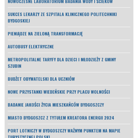
NOWOCZESNE LABORATORIUM BADANIA WODY I ŚCIEKÓW
SUKCES LEKARZY ZE SZPITALA KLINICZNEGO POLITECHNIKI
BYDGOSKIEJ
PIENIĄDZE NA ZIELONĄ TRANSFORMACJĘ
AUTOBUSY ELEKTRYCZNE
METROPOLITALNE TARYFY DLA DZIECI I MŁODZIEŻY Z GMINY
SZUBIN
BUDŻET OBYWATELSKI DLA UCZNIÓW
NOWE PRZYSTANKI WIEDEŃSKIE PRZY PLACU WOLNOŚCI
BADANIE JAKOŚCI ŻYCIA MIESZKAŃCÓW BYDGOSZCZY
MIASTO BYDGOSZCZ Z TYTUŁEM KREATORA ENERGII 2024
PORT LOTNICZY W BYDGOSZCZY WAŻNYM PUNKTEM NA MAPIE
TURYSTYCZNEJ POLSKI