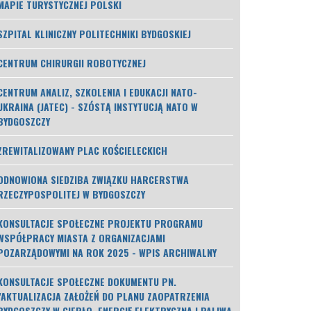
MAPIE TURYSTYCZNEJ POLSKI
SZPITAL KLINICZNY POLITECHNIKI BYDGOSKIEJ
CENTRUM CHIRURGII ROBOTYCZNEJ
CENTRUM ANALIZ, SZKOLENIA I EDUKACJI NATO-
UKRAINA (JATEC) - SZÓSTĄ INSTYTUCJĄ NATO W
BYDGOSZCZY
ZREWITALIZOWANY PLAC KOŚCIELECKICH
ODNOWIONA SIEDZIBA ZWIĄZKU HARCERSTWA
RZECZYPOSPOLITEJ W BYDGOSZCZY
KONSULTACJE SPOŁECZNE PROJEKTU PROGRAMU
WSPÓŁPRACY MIASTA Z ORGANIZACJAMI
POZARZĄDOWYMI NA ROK 2025 - WPIS ARCHIWALNY
KONSULTACJE SPOŁECZNE DOKUMENTU PN.
"AKTUALIZACJA ZAŁOŻEŃ DO PLANU ZAOPATRZENIA
BYDGOSZCZY W CIEPŁO, ENERGIĘ ELEKTRYCZNĄ I PALIWA