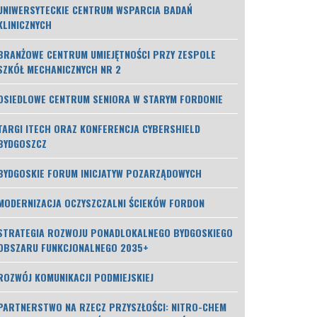
UNIWERSYTECKIE CENTRUM WSPARCIA BADAŃ
KLINICZNYCH
BRANŻOWE CENTRUM UMIEJĘTNOŚCI PRZY ZESPOLE
SZKÓŁ MECHANICZNYCH NR 2
OSIEDLOWE CENTRUM SENIORA W STARYM FORDONIE
TARGI ITECH ORAZ KONFERENCJA CYBERSHIELD
BYDGOSZCZ
BYDGOSKIE FORUM INICJATYW POZARZĄDOWYCH
MODERNIZACJA OCZYSZCZALNI ŚCIEKÓW FORDON
STRATEGIA ROZWOJU PONADLOKALNEGO BYDGOSKIEGO
OBSZARU FUNKCJONALNEGO 2035+
ROZWÓJ KOMUNIKACJI PODMIEJSKIEJ
PARTNERSTWO NA RZECZ PRZYSZŁOŚCI: NITRO-CHEM