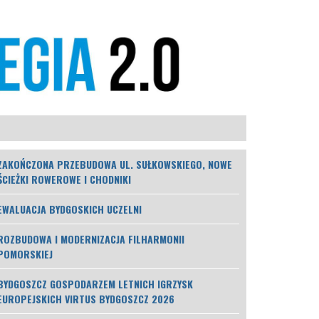
ZAKOŃCZONA PRZEBUDOWA UL. SUŁKOWSKIEGO, NOWE
ŚCIEŻKI ROWEROWE I CHODNIKI
EWALUACJA BYDGOSKICH UCZELNI
ROZBUDOWA I MODERNIZACJA FILHARMONII
POMORSKIEJ
BYDGOSZCZ GOSPODARZEM LETNICH IGRZYSK
EUROPEJSKICH VIRTUS BYDGOSZCZ 2026