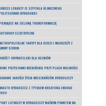
SUKCES LEKARZY ZE SZPITALA KLINICZNEGO
POLITECHNIKI BYDGOSKIEJ
PIENIĄDZE NA ZIELONĄ TRANSFORMACJĘ
AUTOBUSY ELEKTRYCZNE
METROPOLITALNE TARYFY DLA DZIECI I MŁODZIEŻY Z
GMINY SZUBIN
BUDŻET OBYWATELSKI DLA UCZNIÓW
NOWE PRZYSTANKI WIEDEŃSKIE PRZY PLACU WOLNOŚCI
BADANIE JAKOŚCI ŻYCIA MIESZKAŃCÓW BYDGOSZCZY
MIASTO BYDGOSZCZ Z TYTUŁEM KREATORA ENERGII
2024
PORT LOTNICZY W BYDGOSZCZY WAŻNYM PUNKTEM NA