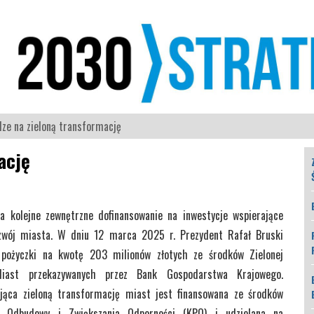
dze na zieloną transformację
ację
a kolejne zewnętrzne dofinansowanie na inwestycje wspierające
zwój miasta. W dniu 12 marca 2025 r. Prezydent Rafał Bruski
pożyczki na kwotę 203 milionów złotych ze środków Zielonej
Miast przekazywanych przez Bank Gospodarstwa Krajowego.
jąca zieloną transformację miast jest finansowana ze środków
u Odbudowy i Zwiększania Odporności (KPO) i udzielana na