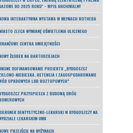
GAZOWE DO 2025 ROKU" - WPIS ARCHIWALNY
NOWA INTERAKTYWNA WYSTAWA W MŁYNACH ROTHERA
MIASTO ZLECA WYMIANĘ OŚWIETLENIA ULICZNEGO
BRANŻOWE CENTRA UMIEJĘTNOŚCI
NOWY ŻŁOBEK NA BARTODZIEJACH
UNIJNE DOFINANSOWANIE PROJEKTU „BYDGOSZCZ
ZIELONO-NIEBIESKA. RETENCJA I ZAGOSPODAROWANIE
WÓD OPADOWYCH LUB ROZTOPOWYCH”
BYDGOSZCZ PRZYSPIESZA Z BUDOWĄ DRÓG
ROWEROWYCH
KIERUNEK DENTYSTYCZNO-LEKARSKI W BYDGOSZCZY NA
WYDZIALE LEKARSKIM UMK
NOWE PRZEJŚCIE NA WYŻYNACH