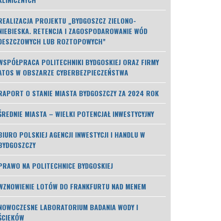
REALIZACJA PROJEKTU „BYDGOSZCZ ZIELONO-
NIEBIESKA. RETENCJA I ZAGOSPODAROWANIE WÓD
DESZCZOWYCH LUB ROZTOPOWYCH”
WSPÓŁPRACA POLITECHNIKI BYDGOSKIEJ ORAZ FIRMY
ATOS W OBSZARZE CYBERBEZPIECZEŃSTWA
RAPORT O STANIE MIASTA BYDGOSZCZY ZA 2024 ROK
ŚREDNIE MIASTA – WIELKI POTENCJAŁ INWESTYCYJNY
BIURO POLSKIEJ AGENCJI INWESTYCJI I HANDLU W
BYDGOSZCZY
PRAWO NA POLITECHNICE BYDGOSKIEJ
WZNOWIENIE LOTÓW DO FRANKFURTU NAD MENEM
NOWOCZESNE LABORATORIUM BADANIA WODY I
ŚCIEKÓW