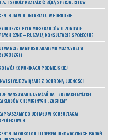
S.A. I SZKOŁY KSZTAŁCIĆ BĘDĄ SPECJALISTÓW
CENTRUM WOLONTARIATU W FORDONIE
BYDGOSZCZ PYTA MIESZKAŃCÓW O ZDROWIE
PSYCHICZNE – RUSZAJĄ KONSULTACJE SPOŁECZNE
OTWARCIE KAMPUSU AKADEMII MUZYCZNEJ W
BYDGOSZCZY
ROZWÓJ KOMUNIKACJI PODMIEJSKIEJ
INWESTYCJE ZWIĄZANE Z OCHRONĄ LUDNOŚCI
DOFINANSOWANIE DZIAŁAŃ NA TERENACH BYŁYCH
ZAKŁADÓW CHEMICZNYCH „ZACHEM”
ZAPRASZAMY DO UDZIAŁU W KONSULTACJA
SPOŁECZNYCH
CENTRUM ONKOLOGII LIDEREM INNOWACYJNYCH BADAŃ
KLINICZNYCH