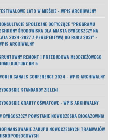
FESTIWALOWE LATO W MIEŚCIE - WPIS ARCHIWALNY
KONSULTACJE SPOŁECZNE DOTYCZĄCE "PROGRAMU
OCHRONY ŚRODOWISKA DLA MIASTA BYDGOSZCZY NA
LATA 2024-2027 Z PERSPEKTYWĄ DO ROKU 2031" -
WPIS ARCHIWALNY
GRUNTOWNY REMONT I PRZEBUDOWA MŁODZIEŻOWEGO
DOMU KULTURY NR 5
WORLD CANALS CONFERENCE 2024 - WPIS ARCHIWALNY
BYDGOSKIE STANDARDY ZIELENI
BYDGOSKIE GRANTY OŚWIATOWE - WPIS ARCHIWALNY
W BYDGOSZCZY POWSTANIE NOWOCZESNA BIOGAZOWNIA
DOFINANSOWANIE ZAKUPU NOWOCZESNYCH TRAMWAJÓW
NISKOPODŁOGOWYCH