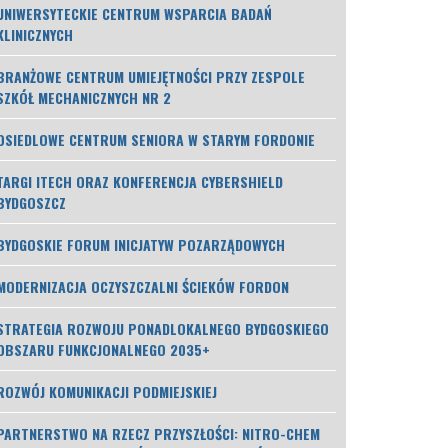
UNIWERSYTECKIE CENTRUM WSPARCIA BADAŃ
KLINICZNYCH
BRANŻOWE CENTRUM UMIEJĘTNOŚCI PRZY ZESPOLE
SZKÓŁ MECHANICZNYCH NR 2
OSIEDLOWE CENTRUM SENIORA W STARYM FORDONIE
TARGI ITECH ORAZ KONFERENCJA CYBERSHIELD
BYDGOSZCZ
BYDGOSKIE FORUM INICJATYW POZARZĄDOWYCH
MODERNIZACJA OCZYSZCZALNI ŚCIEKÓW FORDON
STRATEGIA ROZWOJU PONADLOKALNEGO BYDGOSKIEGO
OBSZARU FUNKCJONALNEGO 2035+
ROZWÓJ KOMUNIKACJI PODMIEJSKIEJ
PARTNERSTWO NA RZECZ PRZYSZŁOŚCI: NITRO-CHEM