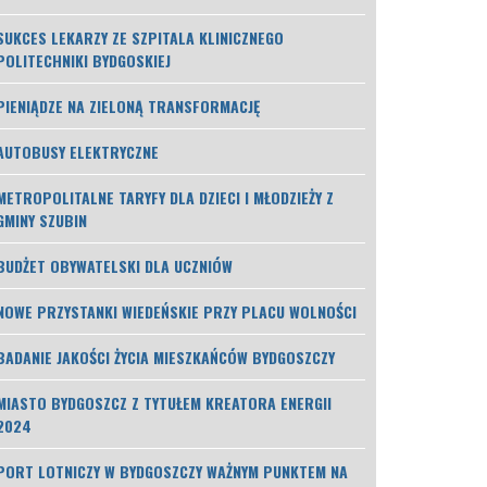
SUKCES LEKARZY ZE SZPITALA KLINICZNEGO
POLITECHNIKI BYDGOSKIEJ
PIENIĄDZE NA ZIELONĄ TRANSFORMACJĘ
AUTOBUSY ELEKTRYCZNE
METROPOLITALNE TARYFY DLA DZIECI I MŁODZIEŻY Z
GMINY SZUBIN
BUDŻET OBYWATELSKI DLA UCZNIÓW
NOWE PRZYSTANKI WIEDEŃSKIE PRZY PLACU WOLNOŚCI
BADANIE JAKOŚCI ŻYCIA MIESZKAŃCÓW BYDGOSZCZY
MIASTO BYDGOSZCZ Z TYTUŁEM KREATORA ENERGII
2024
PORT LOTNICZY W BYDGOSZCZY WAŻNYM PUNKTEM NA