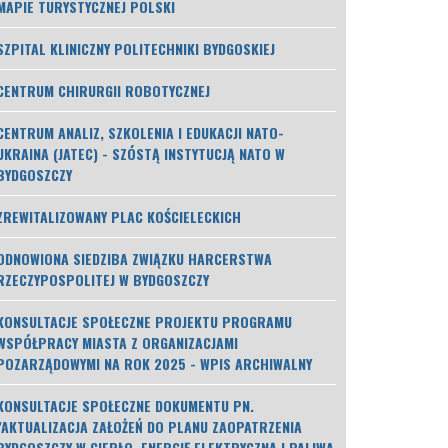
MAPIE TURYSTYCZNEJ POLSKI
SZPITAL KLINICZNY POLITECHNIKI BYDGOSKIEJ
CENTRUM CHIRURGII ROBOTYCZNEJ
CENTRUM ANALIZ, SZKOLENIA I EDUKACJI NATO-
UKRAINA (JATEC) - SZÓSTĄ INSTYTUCJĄ NATO W
BYDGOSZCZY
ZREWITALIZOWANY PLAC KOŚCIELECKICH
ODNOWIONA SIEDZIBA ZWIĄZKU HARCERSTWA
RZECZYPOSPOLITEJ W BYDGOSZCZY
KONSULTACJE SPOŁECZNE PROJEKTU PROGRAMU
WSPÓŁPRACY MIASTA Z ORGANIZACJAMI
POZARZĄDOWYMI NA ROK 2025 - WPIS ARCHIWALNY
KONSULTACJE SPOŁECZNE DOKUMENTU PN.
"AKTUALIZACJA ZAŁOŻEŃ DO PLANU ZAOPATRZENIA
BYDGOSZCZY W CIEPŁO, ENERGIĘ ELEKTRYCZNĄ I PALIWA