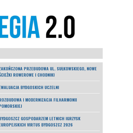
ZAKOŃCZONA PRZEBUDOWA UL. SUŁKOWSKIEGO, NOWE
ŚCIEŻKI ROWEROWE I CHODNIKI
EWALUACJA BYDGOSKICH UCZELNI
ROZBUDOWA I MODERNIZACJA FILHARMONII
POMORSKIEJ
BYDGOSZCZ GOSPODARZEM LETNICH IGRZYSK
EUROPEJSKICH VIRTUS BYDGOSZCZ 2026