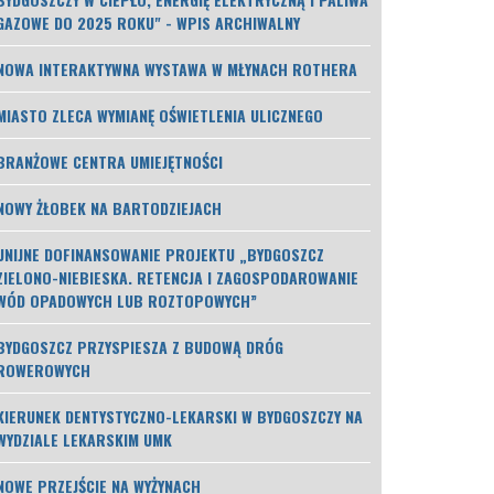
GAZOWE DO 2025 ROKU" - WPIS ARCHIWALNY
NOWA INTERAKTYWNA WYSTAWA W MŁYNACH ROTHERA
MIASTO ZLECA WYMIANĘ OŚWIETLENIA ULICZNEGO
BRANŻOWE CENTRA UMIEJĘTNOŚCI
NOWY ŻŁOBEK NA BARTODZIEJACH
UNIJNE DOFINANSOWANIE PROJEKTU „BYDGOSZCZ
ZIELONO-NIEBIESKA. RETENCJA I ZAGOSPODAROWANIE
WÓD OPADOWYCH LUB ROZTOPOWYCH”
BYDGOSZCZ PRZYSPIESZA Z BUDOWĄ DRÓG
ROWEROWYCH
KIERUNEK DENTYSTYCZNO-LEKARSKI W BYDGOSZCZY NA
WYDZIALE LEKARSKIM UMK
NOWE PRZEJŚCIE NA WYŻYNACH