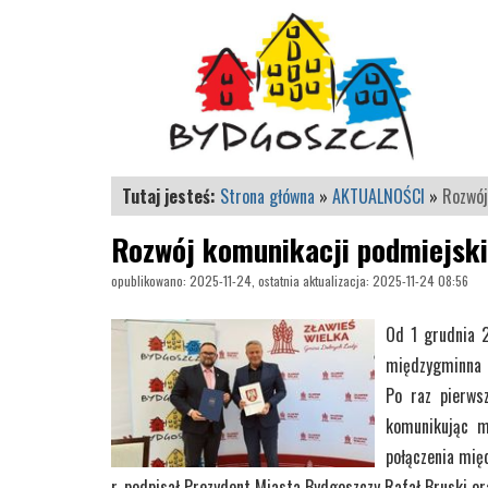
Tutaj jesteś:
Strona główna
»
AKTUALNOŚCI
»
Rozwój
Rozwój komunikacji podmiejski
opublikowano: 2025-11-24, ostatnia aktualizacja: 2025-11-24 08:56
Od 1 grudnia 2
międzygminna n
Po raz pierws
komunikując m
połączenia mię
r. podpisał Prezydent Miasta Bydgoszczy Rafał Bruski o