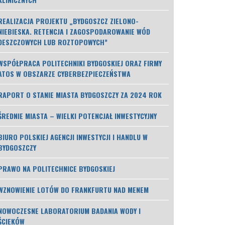
REALIZACJA PROJEKTU „BYDGOSZCZ ZIELONO-
NIEBIESKA. RETENCJA I ZAGOSPODAROWANIE WÓD
DESZCZOWYCH LUB ROZTOPOWYCH”
WSPÓŁPRACA POLITECHNIKI BYDGOSKIEJ ORAZ FIRMY
ATOS W OBSZARZE CYBERBEZPIECZEŃSTWA
RAPORT O STANIE MIASTA BYDGOSZCZY ZA 2024 ROK
ŚREDNIE MIASTA – WIELKI POTENCJAŁ INWESTYCYJNY
BIURO POLSKIEJ AGENCJI INWESTYCJI I HANDLU W
BYDGOSZCZY
PRAWO NA POLITECHNICE BYDGOSKIEJ
WZNOWIENIE LOTÓW DO FRANKFURTU NAD MENEM
NOWOCZESNE LABORATORIUM BADANIA WODY I
ŚCIEKÓW