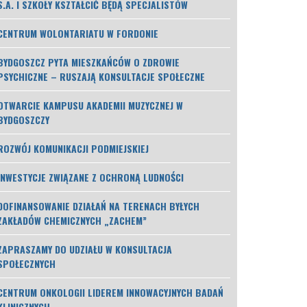
S.A. I SZKOŁY KSZTAŁCIĆ BĘDĄ SPECJALISTÓW
CENTRUM WOLONTARIATU W FORDONIE
BYDGOSZCZ PYTA MIESZKAŃCÓW O ZDROWIE
PSYCHICZNE – RUSZAJĄ KONSULTACJE SPOŁECZNE
OTWARCIE KAMPUSU AKADEMII MUZYCZNEJ W
BYDGOSZCZY
ROZWÓJ KOMUNIKACJI PODMIEJSKIEJ
INWESTYCJE ZWIĄZANE Z OCHRONĄ LUDNOŚCI
DOFINANSOWANIE DZIAŁAŃ NA TERENACH BYŁYCH
ZAKŁADÓW CHEMICZNYCH „ZACHEM”
ZAPRASZAMY DO UDZIAŁU W KONSULTACJA
SPOŁECZNYCH
CENTRUM ONKOLOGII LIDEREM INNOWACYJNYCH BADAŃ
KLINICZNYCH