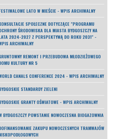
FESTIWALOWE LATO W MIEŚCIE - WPIS ARCHIWALNY
KONSULTACJE SPOŁECZNE DOTYCZĄCE "PROGRAMU
OCHRONY ŚRODOWISKA DLA MIASTA BYDGOSZCZY NA
LATA 2024-2027 Z PERSPEKTYWĄ DO ROKU 2031" -
WPIS ARCHIWALNY
GRUNTOWNY REMONT I PRZEBUDOWA MŁODZIEŻOWEGO
DOMU KULTURY NR 5
WORLD CANALS CONFERENCE 2024 - WPIS ARCHIWALNY
BYDGOSKIE STANDARDY ZIELENI
BYDGOSKIE GRANTY OŚWIATOWE - WPIS ARCHIWALNY
W BYDGOSZCZY POWSTANIE NOWOCZESNA BIOGAZOWNIA
DOFINANSOWANIE ZAKUPU NOWOCZESNYCH TRAMWAJÓW
NISKOPODŁOGOWYCH