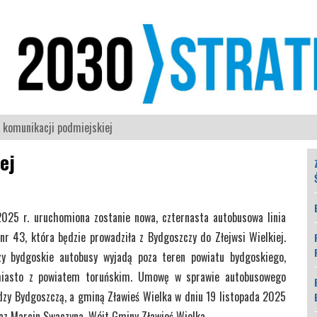
 komunikacji podmiejskiej
ej
025 r. uruchomiona zostanie nowa, czternasta autobusowa linia
r 43, która będzie prowadziła z Bydgoszczy do Złejwsi Wielkiej.
zy bydgoskie autobusy wyjadą poza teren powiatu bydgoskiego,
iasto z powiatem toruńskim. Umowę w sprawie autobusowego
dzy Bydgoszczą, a gminą Zławieś Wielka w dniu 19 listopada 2025
raz Marcin Swaczyna, Wójt Gminy Zławieś Wielka.