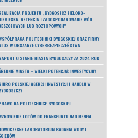
REALIZACJA PROJEKTU „BYDGOSZCZ ZIELONO-
NIEBIESKA. RETENCJA I ZAGOSPODAROWANIE WÓD
DESZCZOWYCH LUB ROZTOPOWYCH”
WSPÓŁPRACA POLITECHNIKI BYDGOSKIEJ ORAZ FIRMY
ATOS W OBSZARZE CYBERBEZPIECZEŃSTWA
RAPORT O STANIE MIASTA BYDGOSZCZY ZA 2024 ROK
ŚREDNIE MIASTA – WIELKI POTENCJAŁ INWESTYCYJNY
BIURO POLSKIEJ AGENCJI INWESTYCJI I HANDLU W
BYDGOSZCZY
PRAWO NA POLITECHNICE BYDGOSKIEJ
WZNOWIENIE LOTÓW DO FRANKFURTU NAD MENEM
NOWOCZESNE LABORATORIUM BADANIA WODY I
ŚCIEKÓW