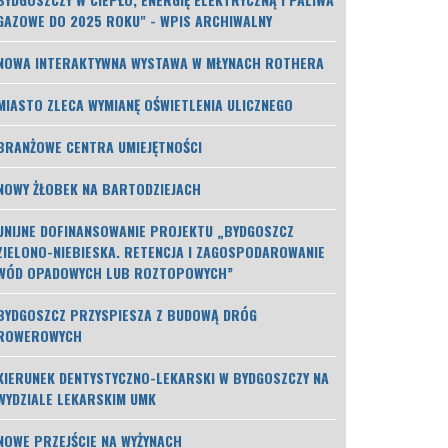
GAZOWE DO 2025 ROKU" - WPIS ARCHIWALNY
NOWA INTERAKTYWNA WYSTAWA W MŁYNACH ROTHERA
MIASTO ZLECA WYMIANĘ OŚWIETLENIA ULICZNEGO
BRANŻOWE CENTRA UMIEJĘTNOŚCI
NOWY ŻŁOBEK NA BARTODZIEJACH
UNIJNE DOFINANSOWANIE PROJEKTU „BYDGOSZCZ
ZIELONO-NIEBIESKA. RETENCJA I ZAGOSPODAROWANIE
WÓD OPADOWYCH LUB ROZTOPOWYCH”
BYDGOSZCZ PRZYSPIESZA Z BUDOWĄ DRÓG
ROWEROWYCH
KIERUNEK DENTYSTYCZNO-LEKARSKI W BYDGOSZCZY NA
WYDZIALE LEKARSKIM UMK
NOWE PRZEJŚCIE NA WYŻYNACH