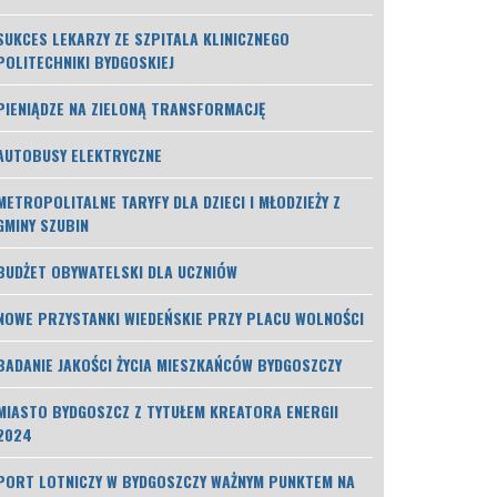
SUKCES LEKARZY ZE SZPITALA KLINICZNEGO
POLITECHNIKI BYDGOSKIEJ
PIENIĄDZE NA ZIELONĄ TRANSFORMACJĘ
AUTOBUSY ELEKTRYCZNE
METROPOLITALNE TARYFY DLA DZIECI I MŁODZIEŻY Z
GMINY SZUBIN
BUDŻET OBYWATELSKI DLA UCZNIÓW
NOWE PRZYSTANKI WIEDEŃSKIE PRZY PLACU WOLNOŚCI
BADANIE JAKOŚCI ŻYCIA MIESZKAŃCÓW BYDGOSZCZY
MIASTO BYDGOSZCZ Z TYTUŁEM KREATORA ENERGII
2024
PORT LOTNICZY W BYDGOSZCZY WAŻNYM PUNKTEM NA