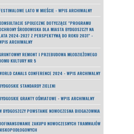
FESTIWALOWE LATO W MIEŚCIE - WPIS ARCHIWALNY
KONSULTACJE SPOŁECZNE DOTYCZĄCE "PROGRAMU
OCHRONY ŚRODOWISKA DLA MIASTA BYDGOSZCZY NA
LATA 2024-2027 Z PERSPEKTYWĄ DO ROKU 2031" -
WPIS ARCHIWALNY
GRUNTOWNY REMONT I PRZEBUDOWA MŁODZIEŻOWEGO
DOMU KULTURY NR 5
WORLD CANALS CONFERENCE 2024 - WPIS ARCHIWALNY
BYDGOSKIE STANDARDY ZIELENI
BYDGOSKIE GRANTY OŚWIATOWE - WPIS ARCHIWALNY
W BYDGOSZCZY POWSTANIE NOWOCZESNA BIOGAZOWNIA
DOFINANSOWANIE ZAKUPU NOWOCZESNYCH TRAMWAJÓW
NISKOPODŁOGOWYCH