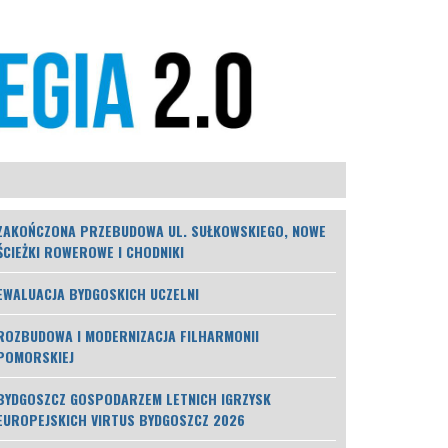
ZAKOŃCZONA PRZEBUDOWA UL. SUŁKOWSKIEGO, NOWE
ŚCIEŻKI ROWEROWE I CHODNIKI
EWALUACJA BYDGOSKICH UCZELNI
ROZBUDOWA I MODERNIZACJA FILHARMONII
POMORSKIEJ
BYDGOSZCZ GOSPODARZEM LETNICH IGRZYSK
EUROPEJSKICH VIRTUS BYDGOSZCZ 2026