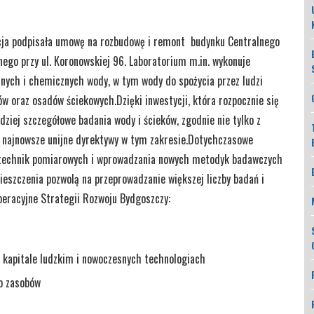
zacja podpisała umowę na rozbudowę i remont budynku Centralnego
go przy ul. Koronowskiej 96. Laboratorium m.in. wykonuje
znych i chemicznych wody, w tym wody do spożycia przez ludzi
ów oraz osadów ściekowych.Dzięki inwestycji, która rozpocznie się
dziej szczegółowe badania wody i ścieków, zgodnie nie tylko z
 najnowsze unijne dyrektywy w tym zakresie.Dotychczasowe
 technik pomiarowych i wprowadzania nowych metodyk badawczych
eszczenia pozwolą na przeprowadzanie większej liczby badań i
operacyjne Strategii Rozwoju Bydgoszczy:
a kapitale ludzkim i nowoczesnych technologiach
go zasobów