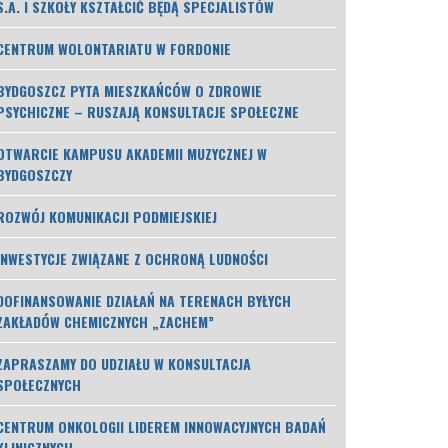
S.A. I SZKOŁY KSZTAŁCIĆ BĘDĄ SPECJALISTÓW
CENTRUM WOLONTARIATU W FORDONIE
BYDGOSZCZ PYTA MIESZKAŃCÓW O ZDROWIE
PSYCHICZNE – RUSZAJĄ KONSULTACJE SPOŁECZNE
OTWARCIE KAMPUSU AKADEMII MUZYCZNEJ W
BYDGOSZCZY
ROZWÓJ KOMUNIKACJI PODMIEJSKIEJ
INWESTYCJE ZWIĄZANE Z OCHRONĄ LUDNOŚCI
DOFINANSOWANIE DZIAŁAŃ NA TERENACH BYŁYCH
ZAKŁADÓW CHEMICZNYCH „ZACHEM”
ZAPRASZAMY DO UDZIAŁU W KONSULTACJA
SPOŁECZNYCH
CENTRUM ONKOLOGII LIDEREM INNOWACYJNYCH BADAŃ
KLINICZNYCH