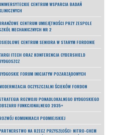
UNIWERSYTECKIE CENTRUM WSPARCIA BADAŃ
KLINICZNYCH
BRANŻOWE CENTRUM UMIEJĘTNOŚCI PRZY ZESPOLE
SZKÓŁ MECHANICZNYCH NR 2
OSIEDLOWE CENTRUM SENIORA W STARYM FORDONIE
TARGI ITECH ORAZ KONFERENCJA CYBERSHIELD
BYDGOSZCZ
BYDGOSKIE FORUM INICJATYW POZARZĄDOWYCH
MODERNIZACJA OCZYSZCZALNI ŚCIEKÓW FORDON
STRATEGIA ROZWOJU PONADLOKALNEGO BYDGOSKIEGO
OBSZARU FUNKCJONALNEGO 2035+
ROZWÓJ KOMUNIKACJI PODMIEJSKIEJ
PARTNERSTWO NA RZECZ PRZYSZŁOŚCI: NITRO-CHEM