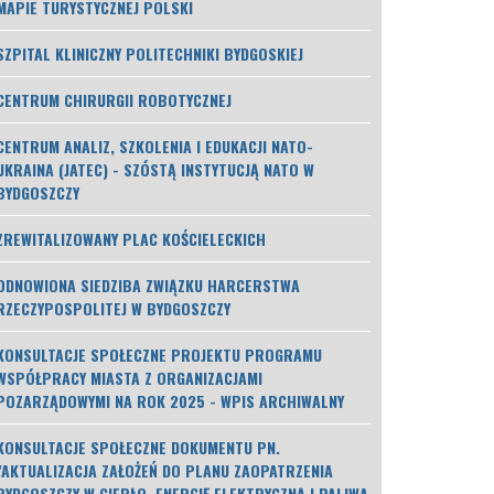
MAPIE TURYSTYCZNEJ POLSKI
SZPITAL KLINICZNY POLITECHNIKI BYDGOSKIEJ
CENTRUM CHIRURGII ROBOTYCZNEJ
CENTRUM ANALIZ, SZKOLENIA I EDUKACJI NATO-
UKRAINA (JATEC) - SZÓSTĄ INSTYTUCJĄ NATO W
BYDGOSZCZY
ZREWITALIZOWANY PLAC KOŚCIELECKICH
ODNOWIONA SIEDZIBA ZWIĄZKU HARCERSTWA
RZECZYPOSPOLITEJ W BYDGOSZCZY
KONSULTACJE SPOŁECZNE PROJEKTU PROGRAMU
WSPÓŁPRACY MIASTA Z ORGANIZACJAMI
POZARZĄDOWYMI NA ROK 2025 - WPIS ARCHIWALNY
KONSULTACJE SPOŁECZNE DOKUMENTU PN.
"AKTUALIZACJA ZAŁOŻEŃ DO PLANU ZAOPATRZENIA
BYDGOSZCZY W CIEPŁO, ENERGIĘ ELEKTRYCZNĄ I PALIWA