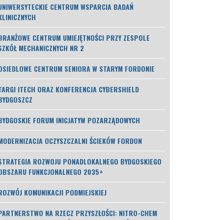
UNIWERSYTECKIE CENTRUM WSPARCIA BADAŃ
KLINICZNYCH
BRANŻOWE CENTRUM UMIEJĘTNOŚCI PRZY ZESPOLE
SZKÓŁ MECHANICZNYCH NR 2
OSIEDLOWE CENTRUM SENIORA W STARYM FORDONIE
TARGI ITECH ORAZ KONFERENCJA CYBERSHIELD
BYDGOSZCZ
BYDGOSKIE FORUM INICJATYW POZARZĄDOWYCH
MODERNIZACJA OCZYSZCZALNI ŚCIEKÓW FORDON
STRATEGIA ROZWOJU PONADLOKALNEGO BYDGOSKIEGO
OBSZARU FUNKCJONALNEGO 2035+
ROZWÓJ KOMUNIKACJI PODMIEJSKIEJ
PARTNERSTWO NA RZECZ PRZYSZŁOŚCI: NITRO-CHEM