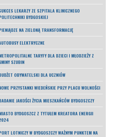
SUKCES LEKARZY ZE SZPITALA KLINICZNEGO
POLITECHNIKI BYDGOSKIEJ
PIENIĄDZE NA ZIELONĄ TRANSFORMACJĘ
AUTOBUSY ELEKTRYCZNE
METROPOLITALNE TARYFY DLA DZIECI I MŁODZIEŻY Z
GMINY SZUBIN
BUDŻET OBYWATELSKI DLA UCZNIÓW
NOWE PRZYSTANKI WIEDEŃSKIE PRZY PLACU WOLNOŚCI
BADANIE JAKOŚCI ŻYCIA MIESZKAŃCÓW BYDGOSZCZY
MIASTO BYDGOSZCZ Z TYTUŁEM KREATORA ENERGII
2024
PORT LOTNICZY W BYDGOSZCZY WAŻNYM PUNKTEM NA