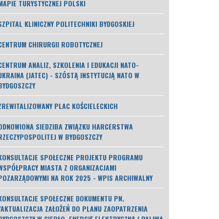
MAPIE TURYSTYCZNEJ POLSKI
SZPITAL KLINICZNY POLITECHNIKI BYDGOSKIEJ
CENTRUM CHIRURGII ROBOTYCZNEJ
CENTRUM ANALIZ, SZKOLENIA I EDUKACJI NATO-
UKRAINA (JATEC) - SZÓSTĄ INSTYTUCJĄ NATO W
BYDGOSZCZY
ZREWITALIZOWANY PLAC KOŚCIELECKICH
ODNOWIONA SIEDZIBA ZWIĄZKU HARCERSTWA
RZECZYPOSPOLITEJ W BYDGOSZCZY
KONSULTACJE SPOŁECZNE PROJEKTU PROGRAMU
WSPÓŁPRACY MIASTA Z ORGANIZACJAMI
POZARZĄDOWYMI NA ROK 2025 - WPIS ARCHIWALNY
KONSULTACJE SPOŁECZNE DOKUMENTU PN.
"AKTUALIZACJA ZAŁOŻEŃ DO PLANU ZAOPATRZENIA
BYDGOSZCZY W CIEPŁO, ENERGIĘ ELEKTRYCZNĄ I PALIWA