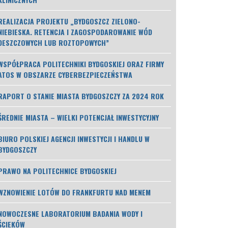
REALIZACJA PROJEKTU „BYDGOSZCZ ZIELONO-
NIEBIESKA. RETENCJA I ZAGOSPODAROWANIE WÓD
DESZCZOWYCH LUB ROZTOPOWYCH”
WSPÓŁPRACA POLITECHNIKI BYDGOSKIEJ ORAZ FIRMY
ATOS W OBSZARZE CYBERBEZPIECZEŃSTWA
RAPORT O STANIE MIASTA BYDGOSZCZY ZA 2024 ROK
ŚREDNIE MIASTA – WIELKI POTENCJAŁ INWESTYCYJNY
BIURO POLSKIEJ AGENCJI INWESTYCJI I HANDLU W
BYDGOSZCZY
PRAWO NA POLITECHNICE BYDGOSKIEJ
WZNOWIENIE LOTÓW DO FRANKFURTU NAD MENEM
NOWOCZESNE LABORATORIUM BADANIA WODY I
ŚCIEKÓW